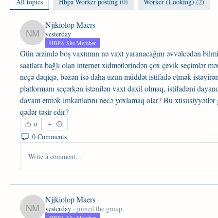
All topics
Hbpa Worker posting (0)
Worker (Looking) (2)
Njikiolop Maers
yesterday
Njikiolop Maers
HBPA Site Member
Gün ərzində boş vaxtımın nə vaxt yaranacağını əvvəlcədən bilm
saatlara bağlı olan internet xidmətlərindən çox çevik seçimlər m
neçə dəqiqə, bəzən isə daha uzun müddət istifadə etmək istəyirə
platformanı seçərkən istənilən vaxt daxil olmaq, istifadəni dayan
davam etmək imkanlarını necə yoxlamaq olar? Bu xüsusiyyətlər g
qədər təsir edir?
0
0 Comments
Write a comment...
Njikiolop Maers
yesterday
·
joined the group.
Njikiolop Maers
HBPA Site Member