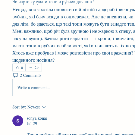
Чи варто купувати топи в рубчик для літа?
Нещодавно я хотіла оновити свій літній гардероб і звернула
рубчик, які бачу всюди в соцмережах. Але не впевнена, чи 
для літа, бо здається, що такі топи можуть бути занадто те
Мені важливо, щоб річ була зручною і не жаркою в спеку, 
часу на вулиці. Бачила різні варіанти — і кропи, і звичайні,
мають топи в рубчик особливості, які впливають на їхню зр
Хтось вже пробував і може розповісти про свої враження? 
щоденного носіння?
0
2 Comments
Write a comment...
Sort by:
Newest
sonya konar
Jul 29
Топ в рубчик дійсно має свої особливості, які варто